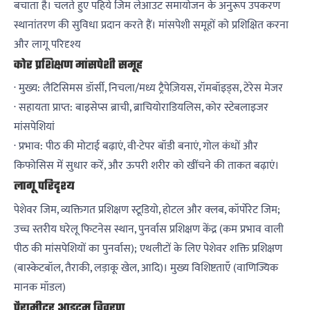
बचाता है। चलते हुए पहिये जिम लेआउट समायोजन के अनुरूप उपकरण
स्थानांतरण की सुविधा प्रदान करते हैं। मांसपेशी समूहों को प्रशिक्षित करना
और लागू परिदृश्य
कोर प्रशिक्षण मांसपेशी समूह
· मुख्य: लैटिसिमस डॉर्सी, निचला/मध्य ट्रैपेज़ियस, रॉमबॉइड्स, टेरेस मेजर
· सहायता प्राप्त: बाइसेप्स ब्राची, ब्राचियोराडियलिस, कोर स्टेबलाइजर
मांसपेशियां
· प्रभाव: पीठ की मोटाई बढ़ाएं, वी-टेपर बॉडी बनाएं, गोल कंधों और
किफोसिस में सुधार करें, और ऊपरी शरीर को खींचने की ताकत बढ़ाएं।
लागू परिदृश्य
पेशेवर जिम, व्यक्तिगत प्रशिक्षण स्टूडियो, होटल और क्लब, कॉर्पोरेट जिम;
उच्च स्तरीय घरेलू फिटनेस स्थान, पुनर्वास प्रशिक्षण केंद्र (कम प्रभाव वाली
पीठ की मांसपेशियों का पुनर्वास); एथलीटों के लिए पेशेवर शक्ति प्रशिक्षण
(बास्केटबॉल, तैराकी, लड़ाकू खेल, आदि)। मुख्य विशिष्टताएँ (वाणिज्यिक
मानक मॉडल)
पैरामीटर आइटम विवरण