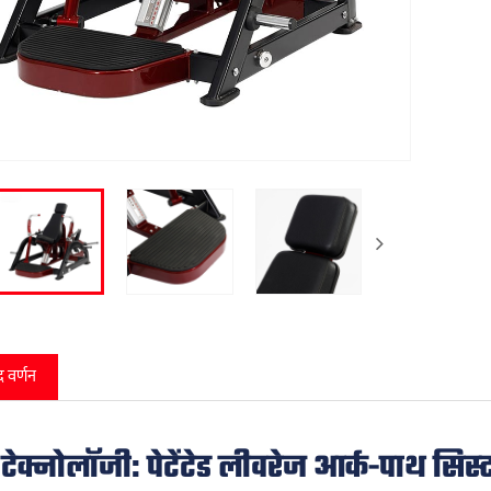
द वर्णन
टेक्नोलॉजी: पेटेंटेड लीवरेज आर्क-पाथ सिस