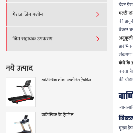
चेस्ट प्
मल्टी-एक
गेराज जिम मशीन

की प्राक
वेक्टर ब
अनुकूली 
जिम सहायक उपकरण

प्रारंभि
संक्रमण 
कंधे के 
नये उत्पाद
करता है
की चौड़
वाणिज्यिक शॉक-अवशोषित ट्रेडमिल
वाणि
व्यावसाय
वाणिज्यिक ग्रेड ट्रेडमिल
सिस्टम
मुख्य फ़