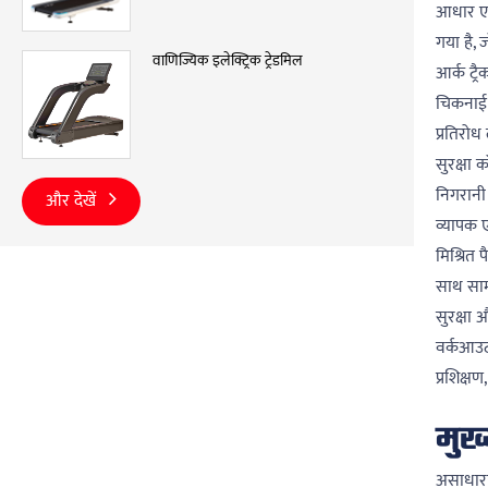
आधार एक
गया है, 
वाणिज्यिक इलेक्ट्रिक ट्रेडमिल
आर्क ट्र
चिकनाई ग
प्रतिरोध
सुरक्षा
निगरानी
और देखें
व्यापक 
मिश्रित 
साथ सामन
सुरक्षा 
वर्कआउट 
प्रशिक्ष
मुख्
असाधारण