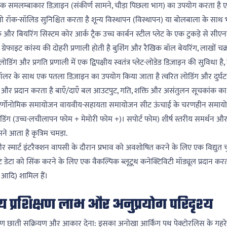
 समलम्बाकार डिज़ाइन (संकीर्ण सामने, चौड़ा पिछला भाग) का उपयोग करता है एकीकृ
जो रॉक-सॉलिड सुनिश्चित करता है शून्य विस्थापन (विस्थापन) या बोलबाला के साथ भा
ैक और बियरिंग सिस्टम कोर आर्क ट्रैक उच्च कार्बन स्टील प्लेट के एक टुकड़े से सीएन
्रेफाइट कांस्य की दोहरी प्रणाली होती है बुशिंग और रैखिक बॉल बेयरिंग, लाखों चक
 लोडिंग और प्रगति प्रणाली में एक द्विपक्षीय स्वतंत्र प्लेट-लोडेड डिज़ाइन की सुविधा 
 कॉलर के साथ एक पतला डिज़ाइन का उपयोग किया जाता है त्वरित लोडिंग और दुर्घ
 और प्रदान करता है बाएँ/दाएँ बल आउटपुट, गति, शक्ति और असंतुलन सूचकांक का प
एर्गोनोमिक समायोजन वायवीय-सहायता समायोजन सीट ऊंचाई के चरणहीन समायोजन 
पैडिंग (उच्च-लचीलापन फोम + मेमोरी फोम +)। सपोर्ट फोम) शीर्ष स्तरीय समर्थन और 
े आता है कृत्रिम चमड़ा.
और स्मार्ट इंटरैक्शन वापसी के दौरान प्रभाव को अवशोषित करने के लिए एक विद्युत च
डेटा को सिंक करने के लिए एक वैकल्पिक ब्लूटूथ कनेक्टिविटी मॉड्यूल प्रदान करता ह
ण, आदि) शामिल हैं।
य प्रशिक्षण लाभ और अनुप्रयोग परिदृश्य
 छाती सक्रियण और आकार देना: इसका अनोखा आर्किंग पथ पेक्टोरलिस के गहरे खिंच