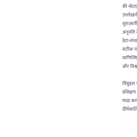
की मोटा
उल्लेखनी
शुरुआती,
अनुमति 
डेटा-संच
सटीक पह
वाणिज्य
और विश्व
यिंग्रुइ
प्रशिक्
मदद करता
दीर्घकाल