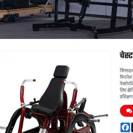
चेस्
यिंगरुइस
फिटनेस अ
पेक्टोरल
लिए क्षै
प्रशिक्ष
F