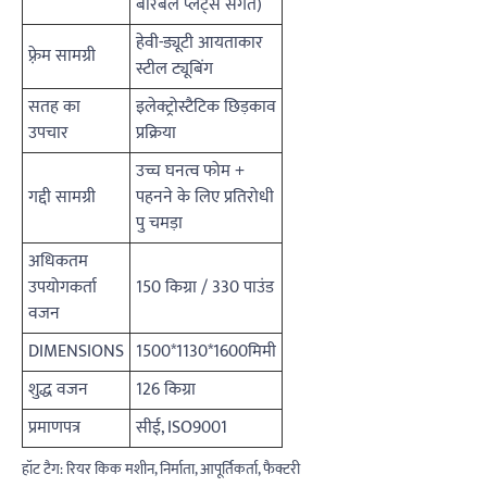
बारबेल प्लेट्स संगत)
हेवी-ड्यूटी आयताकार
फ़्रेम सामग्री
स्टील ट्यूबिंग
सतह का
इलेक्ट्रोस्टैटिक छिड़काव
उपचार
प्रक्रिया
उच्च घनत्व फोम +
गद्दी सामग्री
पहनने के लिए प्रतिरोधी
पु चमड़ा
अधिकतम
उपयोगकर्ता
150 किग्रा / 330 पाउंड
वजन
DIMENSIONS
1500*1130*1600मिमी
शुद्ध वजन
126 किग्रा
प्रमाणपत्र
सीई, ISO9001
हॉट टैग: रियर किक मशीन, निर्माता, आपूर्तिकर्ता, फैक्टरी