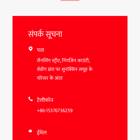
संपर्क सूचना
पता

सैनलिंग स्ट्रीट, निंगजिन काउंटी,
शेडोंग प्रांत पर शुनक्सिन समूह के
परिसर के अंदर
टेलीफोन

+86-15376736259
ईमेल
