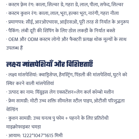
· कस्टम फ़्रेम रंग: काला, सिल्वर ग्रे, गहरा ग्रे, लाल, पीला, सफेद, सिल्वर
· कस्टम कुशन रंग: काला, लाल, भूरा, हल्का भूरा, नारंगी, गहरा नीला
· प्रमाणपत्र: सीई, आरओएचएस, आईएसओ, पूरी तरह से निर्यात के अनुरूप
· पैकिंग: लंबी दूरी की शिपिंग के लिए ठोस लकड़ी के निर्यात बक्से
· OEM और ODM कस्टम लोगो और फैक्टरी प्रत्यक्ष थोक मूल्यों के साथ
उपलब्ध हैं
लक्ष्य मांसपेशियाँ और विशिष्टताएँ
· लक्ष्य मांसपेशियां: क्वाड्रिसेप्स, हैमस्ट्रिंग, पिंडली की मांसपेशियां, घुटने को
स्थिर करने वाली मांसपेशियां
· उत्पाद का नाम: यिंग्रुइस लेग एक्सटेंशन+लेग कर्ल कॉम्बो मशीन
· फ्रेम सामग्री: मोटी उच्च शक्ति सीमलेस स्टील पाइप, ओटीसी परिशुद्धता
वेल्डिंग
· कुशन सामग्री: उच्च घनत्व पु फोम + पहनने के लिए प्रतिरोधी
माइक्रोफाइबर चमड़ा
· आयाम: 1222*1047*1615 मिमी