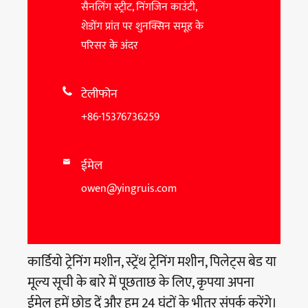
सैनलिंग स्ट्रीट, निंगजिन काउंटी,
शेडोंग प्रांत पर शुनक्सिन समूह के
परिसर के अंदर
टेलीफोन

+86-15376736259
ईमेल

owen@yingruis.com
कार्डियो ट्रेनिंग मशीन, स्ट्रेंथ ट्रेनिंग मशीन, पिलेट्स बेड या
मूल्य सूची के बारे में पूछताछ के लिए, कृपया अपना
ईमेल हमें छोड़ दें और हम 24 घंटों के भीतर संपर्क करेंगे।